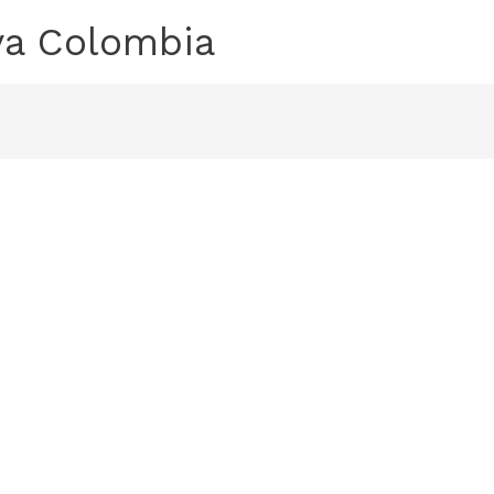
a Colombia
t На Андроид
альное Букмекерское