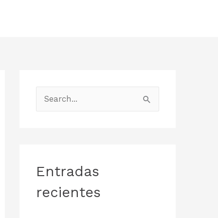
B
u
s
c
a
Entradas
r
recientes
p
o