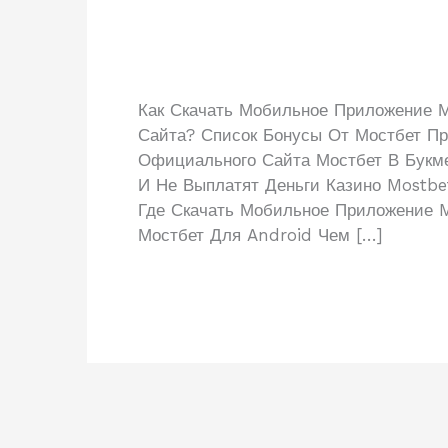
Приложение
Официальное
Букмекерское
Приложение
Sin categoría
/
Henry Gutierrez Sanc
Как Скачать Мобильное Приложение 
Сайта? Список Бонусы От Мостбет П
Официального Сайта Мостбет В Букме
И Не Выплатят Деньги Казино Mostbe
Где Скачать Мобильное Приложение 
Мостбет Для Android Чем […]
Read More »